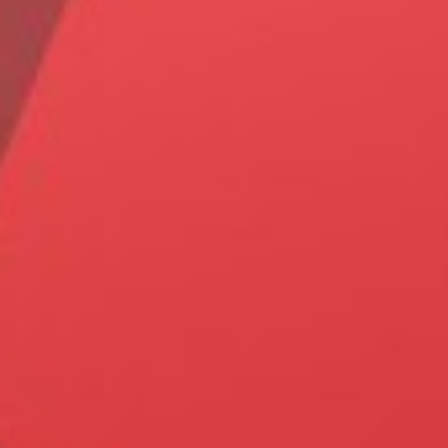
66
Anjing
67
Anjing
68
Tuli
69
Anjing Ber
70
Tukar Cinc
71
Anjing Me
72
Tukang Pu
73
Truk Milite
74
Truk Bara
75
Antar May
76
Anting-an
77
Api