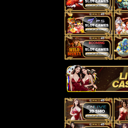
Destarata
15
Pendeta W
Manggis -
16
Orang Bon
Anggur - B
17
Penolong -
18
Putri Raja
Engsel - D
19
Kekasih - 
Bemo - N
20
Pahlawan -