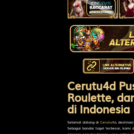
Sabuk - W
21
Jejaka Tua
Lesmana 
22
Janda Muda
Grendel -
23
Berandal - 
Citraksa
Cerutu4d Pus
24
Pengembar
Roulette, da
- Tas - Ra
di Indonesia
25
Nenek Moy
Sikat - T
Selamat datang di
Cerutu4d
, destina
Sebagai bandar togel terbesar, kami 