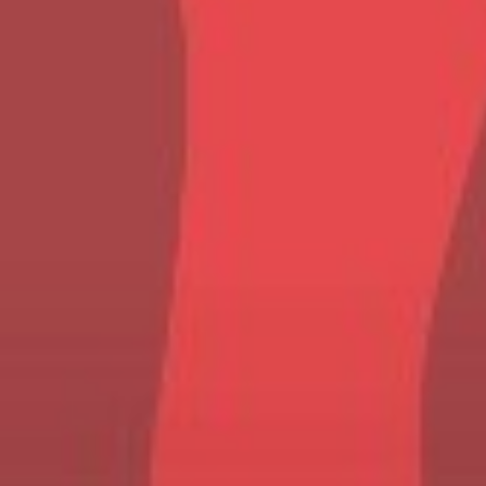
103
Batu Nisa
104
Tiang Kap
105
Tertabrak
106
Terong
107
Termos
108
Terlangga
109
Terlangga
110
Terlangga
111
Terhalang
112
Terhalang
113
Bawang
114
Bayar Paj