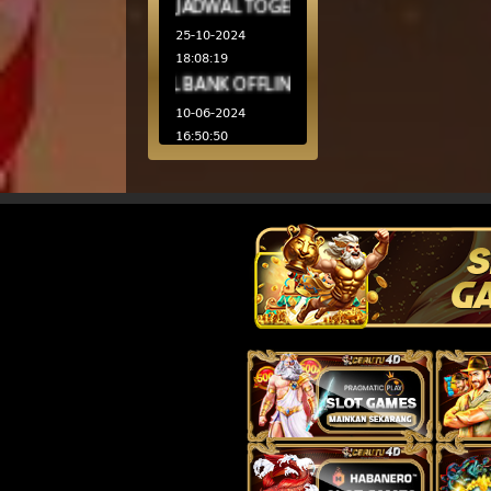
JADWAL TOGEL
25-10-2024
18:08:19
JADWAL BANK OFFLINE
10-06-2024
16:50:50
PROMO CERUTU4D
10-06-2024
16:19:49