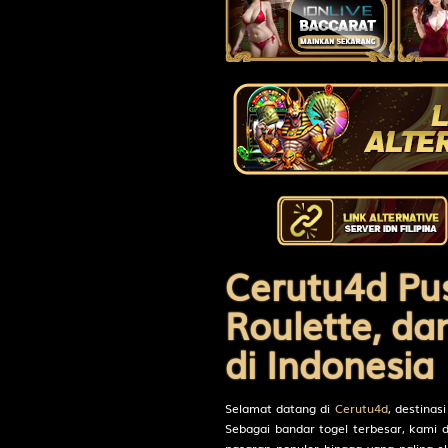
Cerutu4d Pus
Roulette, da
di Indonesia
Selamat datang di
Cerutu4d
, destina
Sebagai bandar togel terbesar, kami 