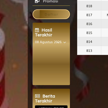
Promosi
818
Daftar
817
816
Hasil
815
Terakhir
814
08 Agustus 2026
813
BULLSEYE
6299
TAIWAN
4329
TEXASNIGHT
8345
TEXASMORNING
3992
Berita
Terakhir