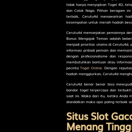
tidak hanya menyajikan Togel 4D, teta
dan Colok Naga. Pilihan beragam in
terbaik, Cerutu4d menawarkan had
kesempatan untuk meraih hadiah bes
Cerutu4d memanjakan pemainnya den
Bonus Mengajak Teman adalah bebera
menjadi prioritas utama di Cerutu4d,
informasi pribadi pemain dan memas
dengan profesionalisme dan respons
membutuhkan bantuan atau informasi.
pecinta
Togel Online
. Dengan reputas
hadiah menggiurkan, Cerutu4d menghad
Cerutu4d benar benar bisa mewujud
bandar togel terpercaya dan terbuk
saat ini. Maka dari itu, ketika Anda 
diandalkan maka opsi paling terbaik ad
Situs Slot Ga
Menang Tingg