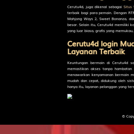
Cerutu4d, juga dikenal sebagai
Situs
terbaik bagi para pemain. Dengan RTP
Mahjong Ways 2, Sweet Bonanza, dan
besar. Selain itu, Cerutu4d memiliki
yang luar biasa, grafis yang memukau,
Cerutu4d login Mu
Layanan Terbaik
Keuntungan bermain di Cerutu4d sa
memastikan akses tanpa hambatan ka
menawarkan kenyamanan bermain melal
mudah dan cepat, didukung oleh sist
hanya itu, layanan pelanggan yang te
© Copy